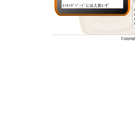
ﾗﾝｷﾝｸﾞﾍﾟｰｼﾞには入賞ﾕｰｻﾞ
(TOP20)の登録ｻｲﾄがﾘﾝｸ表示され
ます。また、ｵﾚﾝｼﾞﾓﾊﾞｲﾙﾄｯﾌﾟﾍﾟｰ
ｼﾞでﾗﾝﾀﾞﾑに掲載されるため、Ｓ
ＥＯ効果も期待できます。 ﾗﾝｷﾝ
ｸﾞは毎日早朝に更新され、ﾒﾝﾊﾞｰ
ﾍﾟｰｼﾞの「今月のﾗﾝｷﾝｸﾞ」から現
Copyrig
在の順位をいつでもﾁｪｯｸできま
す。
ﾗﾝｷﾝｸﾞ
┣
ﾎﾟｲﾝﾄ消費ﾗﾝｷﾝｸﾞ
┣
ﾊｰﾍﾞｽﾄ獲得ﾗﾝｷﾝｸﾞ
┗
ﾗﾝｷﾝｸﾞについて
ﾎｰﾑ
無料会員登録
ﾛｸﾞｲﾝ
お知らせ
ﾓﾊﾞｲﾙﾘﾝｸｽ
よくあるご質問
利用規約
運営者について